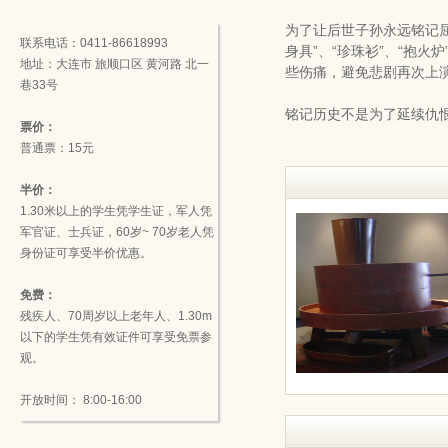
为了让后世子孙永远铭记屈辱
联系电话：0411-86618993
身具”、“珍珠衫”、“抱
地址：大连市 旅顺口区 黄河路 北一
些伤痛，避免悲剧再次上
巷33号
铭记历史不是为了延续仇
票价：
普通票：15元
半价：
1.30米以上的学生凭学生证，军人凭
军官证、士兵证，60岁~ 70岁老人凭
身份证可享受半价优惠。
免费：
残疾人、70周岁以上老年人、1.30m
以下的学生凭有效证件可享受免票参
观。
开放时间： 8:00-16:00