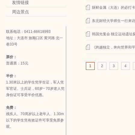
友情链接
脉鲜金属（大连）的必打
周边景点
东北财经大学师生一行来访
联系电话：0411-86618993
韩国光复会 独立运动遗址探
地址：大连市 旅顺口区 黄河路 北一
巷33号
《跨越独立，奔向世界和平
票价：
普通票：15元
1
2
3
4
半价：
1.30米以上的学生凭学生证，军人凭
军官证、士兵证，60岁~ 70岁老人凭
身份证可享受半价优惠。
免费：
残疾人、70周岁以上老年人、1.30m
以下的学生凭有效证件可享受免票参
观。