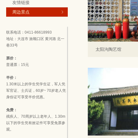
友情链接
周边景点
联系电话：0411-86618993
地址：大连市 旅顺口区 黄河路 北一
巷33号
太阳沟陶艺馆
票价：
普通票：15元
半价：
1.30米以上的学生凭学生证，军人凭
军官证、士兵证，60岁~ 70岁老人凭
身份证可享受半价优惠。
免费：
残疾人、70周岁以上老年人、1.30m
以下的学生凭有效证件可享受免票参
观。